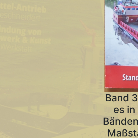
Band 3
es in
Bänden
Maßsta