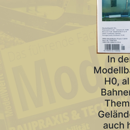
In d
Modellb
H0, a
Bahnen
Them
Gelände
auch h