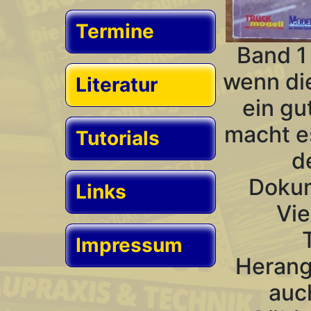
Termine
Band 1
wenn die
Literatur
ein gu
macht e
Tutorials
d
Dokum
Links
Vie
Impressum
Herang
auc