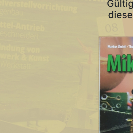
Gülti
diese