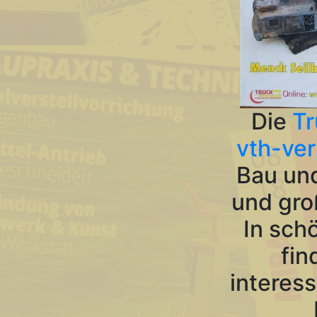
Die
Tr
vth-ver
Bau und
und gro
In sch
fin
interes