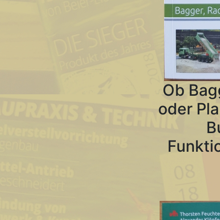
Ob Bagg
oder Pla
B
Funkti