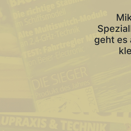
Mik
Spezial
geht es 
kl