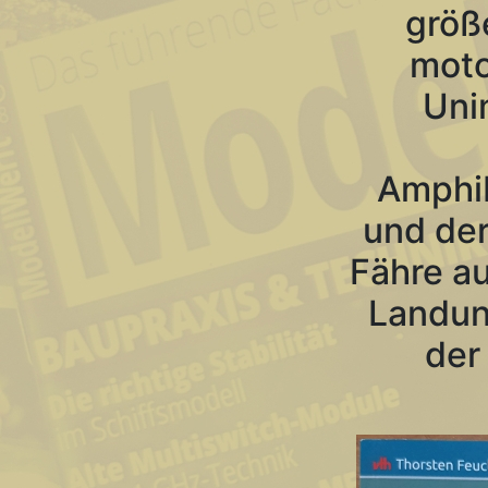
größ
motor
Uni
Amphib
und der
Fähre au
Landun
der