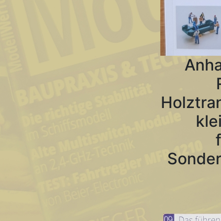
Anha
Holztra
kle
Sonder