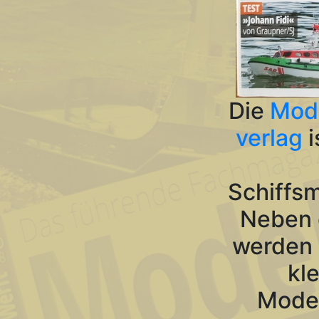
Die
Mode
verlag
i
Schiffs
Neben 
werden 
kl
Model